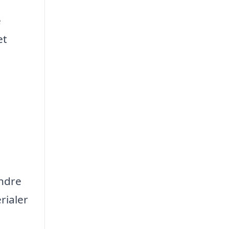
e
et
indre
rialer