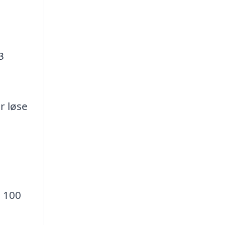
3
r løse
. 100