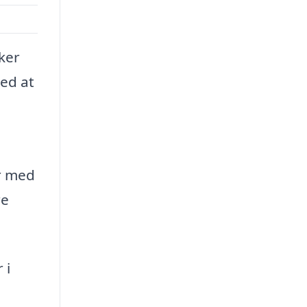
ker
ved at
er med
re
 i