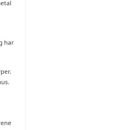
etal
g har
per.
hus.
rene